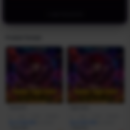
© 2026 TESLATOTO
Produk Terkait
-2%
-1%
TESLATOTO
Togel Online
I5
|
16GB
|
512GB
|
RTX3050
I7
|
16GB
|
512GB
|
RTX5050
Rp 10.500.000
Rp 23.887.000
Rp 12.799.000
Rp 21.999.000
Terjual 200+
Terjual 20+