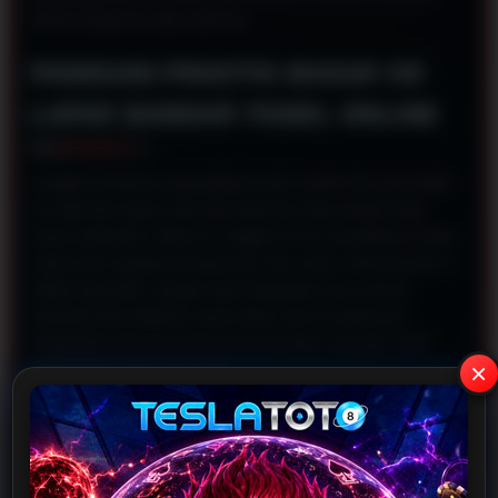
teknis sampai ke akar-akarnya.
PANDUAN PRAKTIS MASUK KE
LAPAK BANDAR TOGEL ONLINE
Langkah pertama yang paling krusial: pastiin link yang diklik
itu valid dan bukan web abal-abal biar data pribadi tetap
aman terkendali. Habis itu, tinggal isi form pendaftaran pakai
nama user, password yang kuat, dan nomor rekening atau e-
wallet yang aktif. Jangan lupa budayakan baca aturan
mainnya dulu sebelum naruh dana, biar ke depannya
ekspektasi soal cara tarik tunai dan batas transaksi udah
×
bener-bener clear dari awal.
KESALAHAN FATAL YANG WAJIB
BANGET DIHINDARI