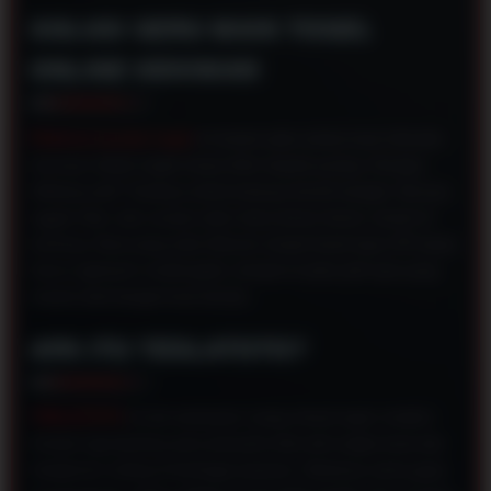
SOLUSI SERU MAIN TOGEL
ONLINE KEKINIAN
Platform bandar togel
ini bukain jalan pintas buat nikmatin
serunya nebak angka tanpa bikin kepala pusing. Kenapa
dibilang asik? Soalnya antarmukanya bersih banget, fiturnya
nggak ribet, dan urusan setor dana bener-bener ramah di
kantong. Buat yang suka hiburan simpel lewat layar HP tanpa
harus ngeluarin modal gede, tempat ini jelas jadi opsi yang
masuk akal banget buat dicoba.
APA ITU TESLATOTO?
TESLATOTO
ini tuh semacam ruang virtual super modern
tempat ngumpulnya para penyuka teka-teki angka buat adu
ketajaman insting di berbagai pasaran. Bedanya sama gaya