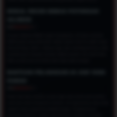
MODAL RECEH BEBAS POTONGAN
SILUMAN
Urusan deposit dibikin super transparan, di mana nominal
5000 perak yang ditransfer bakal masuk utuh ke saldo tanpa
disunat biaya admin. Asiknya lagi, jalur pembayarannya udah
nyambung ke banyak dompet digital populer dan bank lokal,
bikin urusan top-up harian jadi cepet pake banget.
BANTUAN PELANGGAN 24 JAM YANG
RAMAH
Kalau tiba-tiba mentok urusan login atau butuh pencerahan
soal cara main di pasaran tertentu, tim layanannya siap sedia
ngasih solusi yang komunikatif banget. Penjelasannya
gampang dicerna, santai, tapi beneran nuntasin masalah