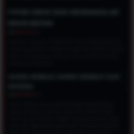
FITUR KECE DAN KEUNGGULAN
BIKIN BETAH
Kelebihan utama dari TESLATOTO ada di fungsionalitasnya
yang emang dibikin seringkas mungkin biar fokusnya seratus
persen ke kenyamanan bermain. Cek aja deretan amunisi
andalannya di bawah ini:
AKSES MOBILE SUPER NGEBUT DAN
ENTENG
Sistem kodenya diracik pakai teknologi responsif paling
update, jadi ukuran layarnya bakal auto-nyesuaiin pakai
device apa aja. Hasilnya? Waktu loading halamannya gesit
parah dan nggak bakal nyedot kuota internet gede-gedean
waktu kamu lagi asik pantau pergerakan angka favorit.