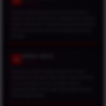
RN
★★★★★
Kemarin sempat bingung nanya soal cara main di
pasaran tertentu, tapi bantuan pelanggannya responsif
banget sedia 24 jam. Penjelasannya gampang dicerna
dan proses pencairan hasil kemenangan juga serba
otomatis.
HENDRA • MEDAN
HD
★★★★★
Racikan pas antara modal merakyat dan sistem
operasional yang super stabil. Saya sering main buat
seru-seruan aja nyari hoki, untungnya top-up
gampang banget karena udah nyambung ke banyak
dompet digital populer.