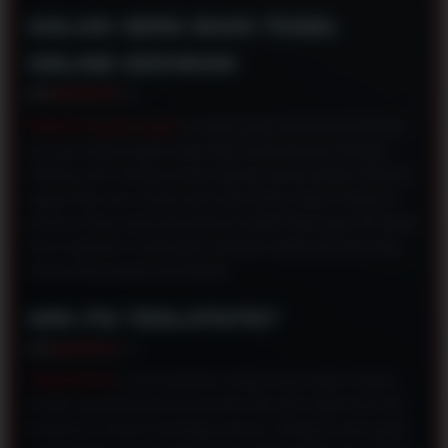
SOLUSI SERU MAIN TOGEL
ONLINE KEKINIAN
Platform bandar togel
ini bukain jalan pintas buat nikmatin
serunya nebak angka tanpa bikin kepala pusing. Kenapa
dibilang asik? Soalnya antarmukanya bersih banget, fiturnya
nggak ribet, dan urusan setor dana bener-bener ramah di
kantong. Buat yang suka hiburan simpel lewat layar HP tanpa
harus ngeluarin modal gede, tempat ini jelas jadi opsi yang
masuk akal banget buat dicoba.
APA ITU TESLATOTO?
TESLATOTO
ini tuh semacam ruang virtual super modern
tempat ngumpulnya para penyuka teka-teki angka buat adu
ketajaman insting di berbagai pasaran. Bedanya sama gaya