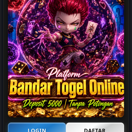
Sering banget kejadian orang main kebablasan pakai dana
yang seharusnya dialokasiin buat kebutuhan sehari-hari,
jangan sampai deh! Karena ini murni soal probabilitas, nggak
ada rumus pasti buat menang terus, jadi mainlah pakai uang
dingin dan jaga emosi tetap stabil. Jauhi juga kebiasaan asal
pencet link promo siluman yang meragukan, dan haram
hukumnya pakai jaringan WiFi umum gratisan waktu lagi buka
akun pribadi biar nggak gampang kena retas.
KESIMPULAN
Singkat cerita, TESLATOTO bener-bener tampil maksimal
sebagai tempat main tebak hasil yang mengutamakan
kecepatan akses dan kepraktisan fitur. Dengan modal awal
yang receh banget plus sistem yang jujur, lapak ini sukses
jadi tempat favorit buat menjelajahi berbagai
pasaran togel
online
yang lagi hype saat ini. Sebagai bandar togel berbasis
LOGIN
DAFTAR