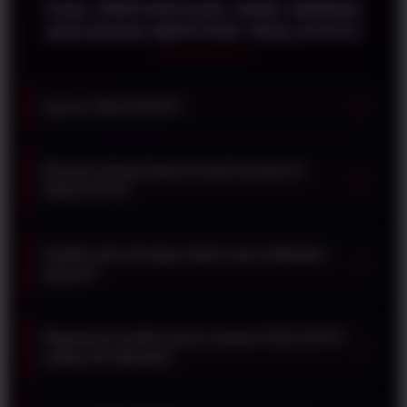
FAQ: PERTANYAAN YANG SERING
DIAJUKAN SEPUTAR TESLATOTO
Apa itu TESLATOTO?
▼
Berapa minimal deposit untuk bermain di
▼
TESLATOTO?
Apakah ada potongan admin saat melakukan
▼
deposit?
Bagaimana kualitas akses website TESLATOTO
▼
melalui HP (Mobile)?