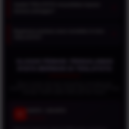
Apakah TESLATOTO menyediakan layanan
▼
bantuan pelanggan?
Bagaimana panduan aman mendaftar di situs
▼
TESLATOTO?
ULASAN PEMAIN: PENGALAMAN
NYATA BERMAIN DI TESLATOTO
Ribuan member aktif telah membuktikan kemudahan dan
kepraktisan bermain togel online dengan deposit receh 5000 tanpa
potongan. Berikut adalah ulasan jujur dari mereka.
SANTO • JAKARTA
ST
★★★★★
Beneran kaget sih, deposit 5000 perak masuknya