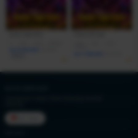
Bandar Togel Online
Platform BO Togel
I7
|
16GB
|
512GB
|
RTX5050
CORE5
|
16GB
|
512GB
|
RTX4050
Rp 28.600.080
Rp 27.999.000
Rp 17.888.000
Rp 18.499.000
Terjual 6
BUTUH BANTUAN?
Hubungi kami melalui Official WhatsApp interaktif
sekarang.
Kirim Pesan
Ikuti kami: