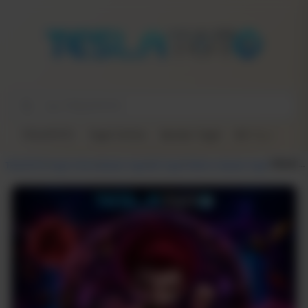
TESLATOTO
Togel Online
Bandar Togel
BO Togel
Ban
TESLATOTO ✈️ Platform Bandar Togel Online Deposit 5000 Tanpa Potongan dengan Sistem Praktis
TESLATOTO
/
Togel Online
/
Bandar Togel
/
BO Togel
/
Platform Bandar Togel
/