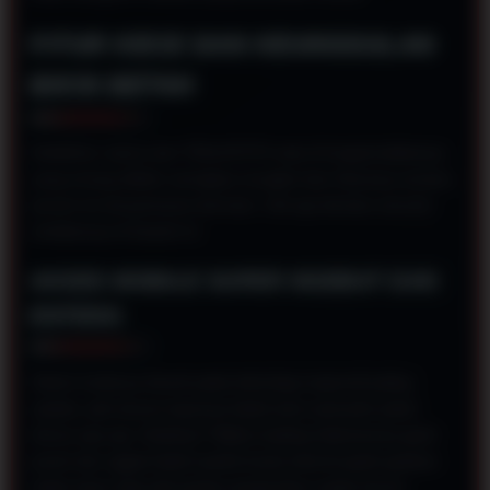
FITUR KECE DAN KEUNGGULAN
BIKIN BETAH
Kelebihan utama dari TESLATOTO ada di fungsionalitasnya
yang emang dibikin seringkas mungkin biar fokusnya seratus
persen ke kenyamanan bermain. Cek aja deretan amunisi
andalannya di bawah ini:
AKSES MOBILE SUPER NGEBUT DAN
ENTENG
Sistem kodenya diracik pakai teknologi responsif paling
update, jadi ukuran layarnya bakal auto-nyesuaiin pakai
device apa aja. Hasilnya? Waktu loading halamannya gesit
parah dan nggak bakal nyedot kuota internet gede-gedean
waktu kamu lagi asik pantau pergerakan angka favorit.