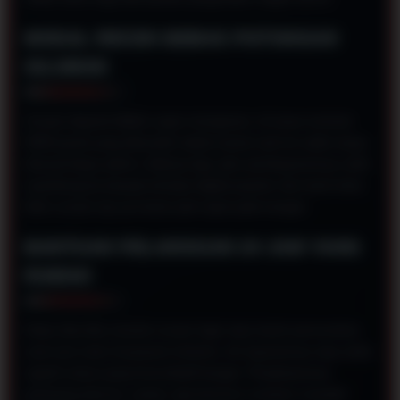
MODAL RECEH BEBAS POTONGAN
SILUMAN
Urusan deposit dibikin super transparan, di mana nominal
5000 perak yang ditransfer bakal masuk utuh ke saldo tanpa
disunat biaya admin. Asiknya lagi, jalur pembayarannya udah
nyambung ke banyak dompet digital populer dan bank lokal,
bikin urusan top-up harian jadi cepet pake banget.
BANTUAN PELANGGAN 24 JAM YANG
RAMAH
Kalau tiba-tiba mentok urusan login atau butuh pencerahan
soal cara main di pasaran tertentu, tim layanannya siap sedia
ngasih solusi yang komunikatif banget. Penjelasannya
gampang dicerna, santai, tapi beneran nuntasin masalah