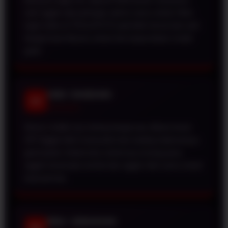
utuh nggak ada potongan admin sama sekali. Main
togel online di TESLATOTO jadi lebih hemat dan asik
banget buat hiburan sehari-hari tanpa beban modal
gede.
ANDI • BANDUNG
AD
★★★★★
Akses mobile-nya enteng banget pas dibuka lewat
HP! Nggak bikin kuota jebol dan loading halamannya
gesit parah. Antarmuka sistemnya emang juara,
nggak keramaian tombol dan nggak ribet sama sekali
buat pemula.
RINA • SEMARANG