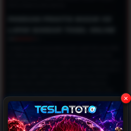
teknis sampai ke akar-akarnya.
PANDUAN PRAKTIS MASUK KE
LAPAK BANDAR TOGEL ONLINE
Langkah pertama yang paling krusial: pastiin link yang diklik
itu valid dan bukan web abal-abal biar data pribadi tetap
aman terkendali. Habis itu, tinggal isi form pendaftaran pakai
nama user, password yang kuat, dan nomor rekening atau e-
wallet yang aktif. Jangan lupa budayakan baca aturan
mainnya dulu sebelum naruh dana, biar ke depannya
ekspektasi soal cara tarik tunai dan batas transaksi udah
×
bener-bener clear dari awal.
KESALAHAN FATAL YANG WAJIB
BANGET DIHINDARI